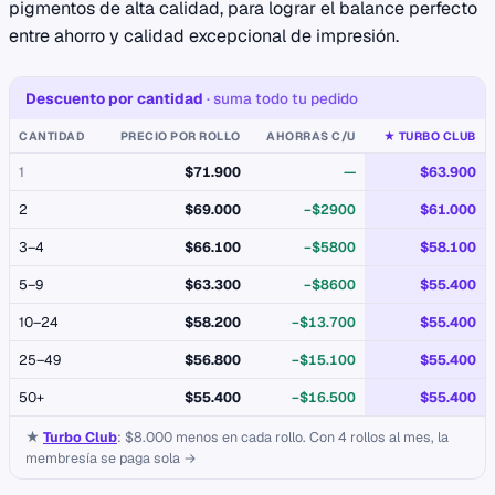
pigmentos de alta calidad, para lograr el balance perfecto
entre ahorro y calidad excepcional de impresión.
Descuento por cantidad
· suma todo tu pedido
CANTIDAD
PRECIO POR ROLLO
AHORRAS C/U
★ TURBO CLUB
1
$71.900
—
$63.900
2
$69.000
−$2900
$61.000
3–4
$66.100
−$5800
$58.100
5–9
$63.300
−$8600
$55.400
10–24
$58.200
−$13.700
$55.400
25–49
$56.800
−$15.100
$55.400
50+
$55.400
−$16.500
$55.400
★
Turbo Club
: $8.000 menos en cada rollo. Con 4 rollos al mes, la
membresía se paga sola →