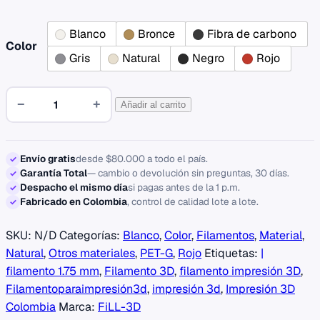
Blanco
Bronce
Fibra de carbono
Color
Gris
Natural
Negro
Rojo
Filamento
−
+
Añadir al carrito
PETG
cantidad
Envío gratis
desde $80.000 a todo el país.
✓
Garantía Total
— cambio o devolución sin preguntas, 30 días.
✓
Despacho el mismo día
si pagas antes de la 1 p.m.
✓
Fabricado en Colombia
, control de calidad lote a lote.
✓
SKU:
N/D
Categorías:
Blanco
,
Color
,
Filamentos
,
Material
,
Natural
,
Otros materiales
,
PET-G
,
Rojo
Etiquetas:
|
filamento 1.75 mm
,
Filamento 3D
,
filamento impresión 3D
,
Filamentoparaimpresión3d
,
impresión 3d
,
Impresión 3D
Colombia
Marca:
FiLL-3D