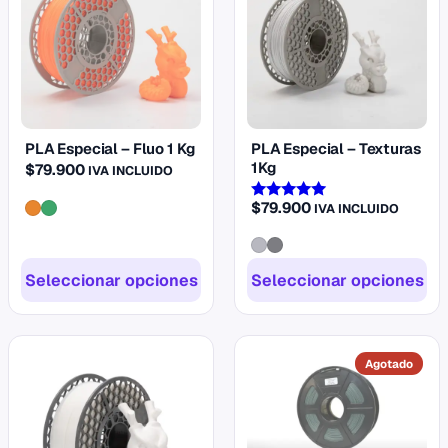
tiene
tiene
múltiples
múltiples
variantes.
variantes.
Las
Las
opciones
opciones
se
se
PLA Especial – Fluo 1 Kg
PLA Especial – Texturas
pueden
pueden
1Kg
$
79.900
IVA INCLUIDO
elegir
elegir
$
79.900
IVA INCLUIDO
en
en
Valorado
con
la
la
5.00
de 5
página
página
Seleccionar opciones
Seleccionar opciones
de
de
producto
producto
Este
Este
producto
producto
tiene
tiene
múltiples
múltiples