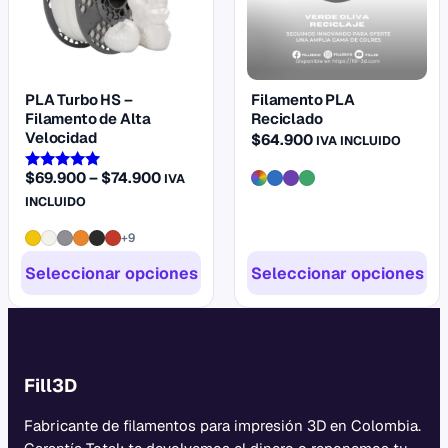
variantes.
variantes.
Las
Las
opciones
opciones
se
se
PLA Turbo HS –
Filamento PLA
pueden
pueden
Filamento de Alta
Reciclado
elegir
elegir
Velocidad
$
64.900
IVA INCLUIDO
en
en
Rango
$
69.900
–
$
74.900
IVA
Valorado
la
la
con
de
INCLUIDO
4.77
página
página
precios:
de 5
de
de
+9
desde
producto
producto
$69.900
Seleccionar opciones
Seleccionar opciones
hasta
$74.900
Fill3D
Fabricante de filamentos para impresión 3D en Colombia.