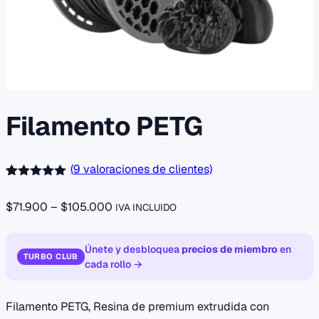
Filamento PETG
(
9
valoraciones de clientes)
Valorado
9
con
5.00
de
Rango
$
71.900
–
$
105.000
IVA INCLUIDO
5 en base
a
de
valoraciones
precios:
de clientes
Únete y desbloquea
precios de miembro
en
TURBO CLUB
desde
cada rollo →
$71.900
hasta
Filamento PETG, Resina de premium extrudida con
$105.000