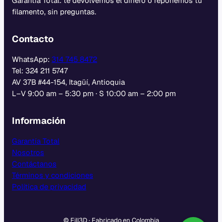
Garantía Total: te devolvemos el dinero o reponemos tu
filamento, sin preguntas.
Contacto
WhatsApp:
314 745 8472
Tel: 324 211 5747
AV 37B #44-154, Itagüí, Antioquia
L–V 9:00 am – 5:30 pm · S 10:00 am – 2:00 pm
Información
Garantía Total
Nosotros
Contáctanos
Términos y condiciones
Política de privacidad
© Fill3D · Fabricado en Colombia