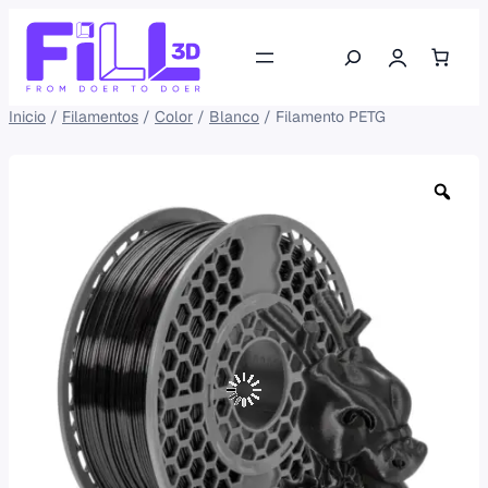
Saltar
Buscar
al
contenido
Inicio
/
Filamentos
/
Color
/
Blanco
/ Filamento PETG
Zo