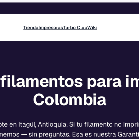
Tienda
Impresoras
Turbo Club
Wiki
 filamentos para i
Colombia
e en Itagüí, Antioquia. Si tu filamento no imp
nemos — sin preguntas. Esa es nuestra Garantí