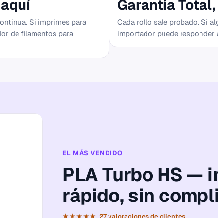
 aquí
Garantía Total,
ntinua. Si imprimes para
Cada rollo sale probado. Si a
dor de filamentos para
importador puede responder as
EL MÁS VENDIDO
PLA Turbo HS — 
rápido, sin compl
★★★★★ 27 valoraciones de clientes