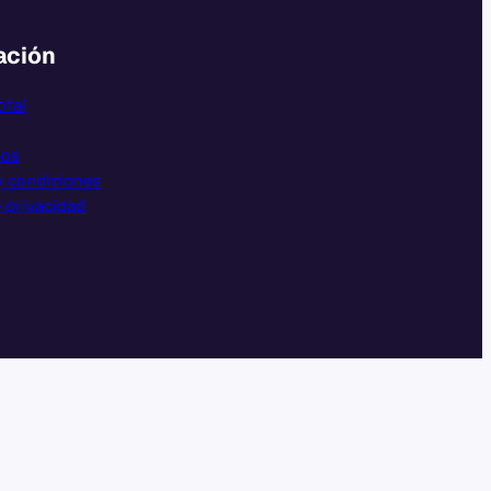
ación
otal
nos
y condiciones
e privacidad