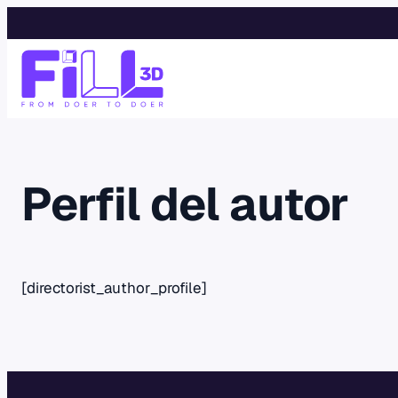
Saltar
al
contenido
Perfil del autor
[directorist_author_profile]