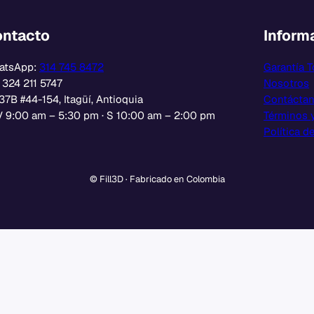
ntacto
Inform
atsApp:
314 745 8472
Garantía T
: 324 211 5747
Nosotros
37B #44-154, Itagüí, Antioquia
Contácta
 9:00 am – 5:30 pm · S 10:00 am – 2:00 pm
Términos 
Política d
© Fill3D · Fabricado en Colombia