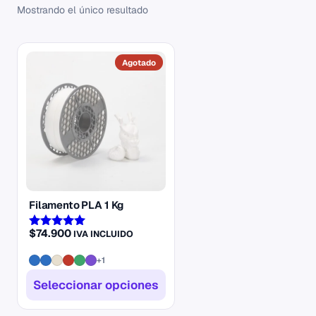
Mostrando el único resultado
Este
producto
tiene
múltiples
variantes.
Las
opciones
se
Filamento PLA 1 Kg
pueden
elegir
$
74.900
IVA INCLUIDO
Valorado
en
con
5.00
la
+1
de 5
página
Seleccionar opciones
de