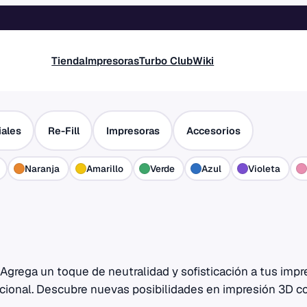
Tienda
Impresoras
Turbo Club
Wiki
iales
Re-Fill
Impresoras
Accesorios
Naranja
Amarillo
Verde
Azul
Violeta
 Agrega un toque de neutralidad y sofisticación a tus impr
cional. Descubre nuevas posibilidades en impresión 3D con