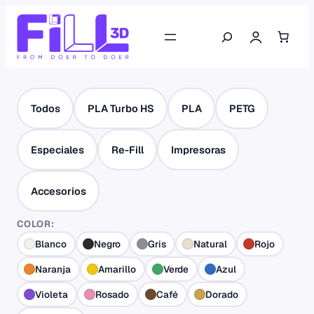
Saltar
Buscar
al
contenido
Todos
PLA Turbo HS
PLA
PETG
Especiales
Re-Fill
Impresoras
Accesorios
COLOR:
Blanco
Negro
Gris
Natural
Rojo
Naranja
Amarillo
Verde
Azul
Violeta
Rosado
Café
Dorado