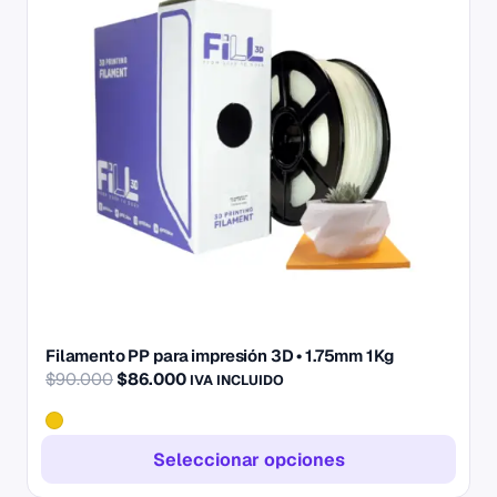
múltiples
variantes.
Las
opciones
se
pueden
elegir
en
la
página
de
producto
Filamento PP para impresión 3D • 1.75mm 1Kg
El
El
$
90.000
$
86.000
IVA INCLUIDO
precio
precio
original
actual
era:
es:
Seleccionar opciones
$90.000.
$86.000.