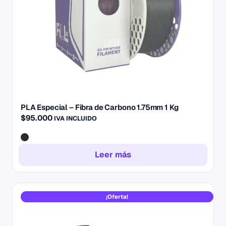
PLA Especial – Fibra de Carbono 1.75mm 1 Kg
$
95.000
IVA INCLUIDO
Leer más
Este
¡Oferta!
producto
tiene