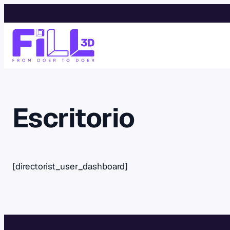
Saltar
al
contenido
Escritorio
[directorist_user_dashboard]