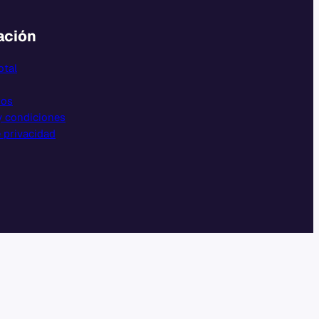
ación
otal
nos
y condiciones
e privacidad