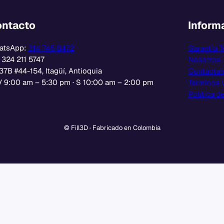
ntacto
Inform
atsApp:
314 745 8472
Garantía T
: 324 211 5747
Nosotros
37B #44-154, Itagüí, Antioquia
Contácta
 9:00 am – 5:30 pm · S 10:00 am – 2:00 pm
Términos 
Política d
© Fill3D · Fabricado en Colombia