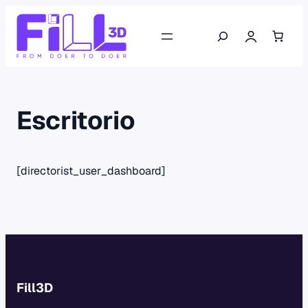
Saltar
Buscar
al
contenido
Escritorio
[directorist_user_dashboard]
Fill3D