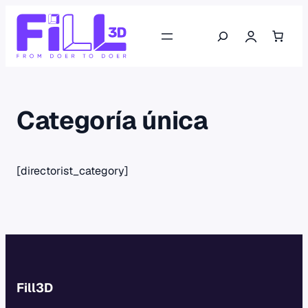
Saltar
Buscar
al
contenido
Categoría única
[directorist_category]
Fill3D