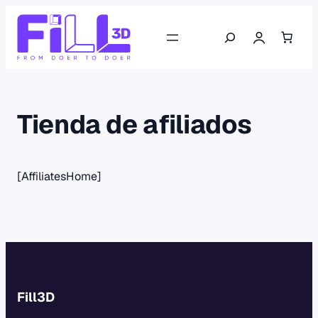
Saltar
Buscar
al
contenido
Tienda de afiliados
[AffiliatesHome]
Fill3D