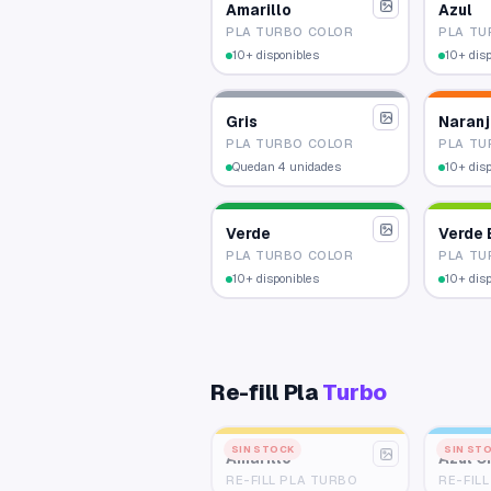
Amarillo
Azul
PLA TURBO COLOR
PLA TU
10+ disponibles
10+ dis
Gris
Naran
PLA TURBO COLOR
PLA TU
Quedan 4 unidades
10+ dis
Verde
Verde 
PLA TURBO COLOR
PLA TU
10+ disponibles
10+ dis
Re-fill Pla
Turbo
SIN STOCK
SIN ST
Amarillo
Azul C
RE-FILL PLA TURBO
RE-FIL