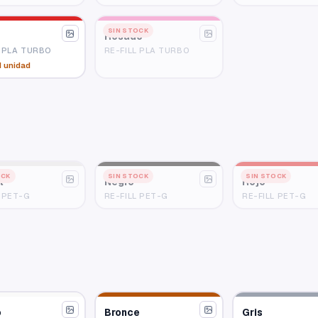
SIN STOCK
Rosado
L PLA TURBO
RE-FILL PLA TURBO
1 unidad
OCK
SIN STOCK
SIN STOCK
l
Negro
Rojo
L PET-G
RE-FILL PET-G
RE-FILL PET-G
o
Bronce
Gris