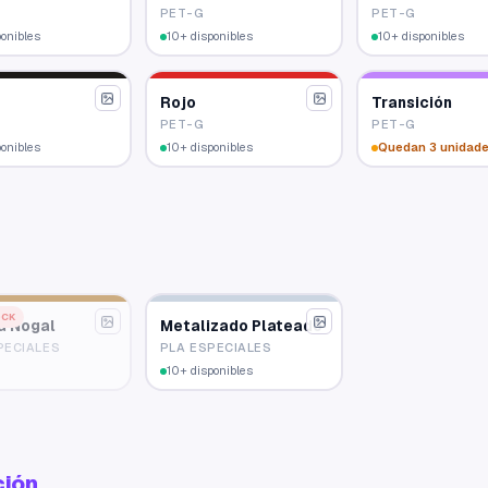
PET-G
PET-G
ponibles
10+ disponibles
10+ disponibles
Rojo
Transición
PET-G
PET-G
ponibles
10+ disponibles
Quedan 3 unidad
OCK
a Nogal
Metalizado Plateado
PECIALES
PLA ESPECIALES
10+ disponibles
ción