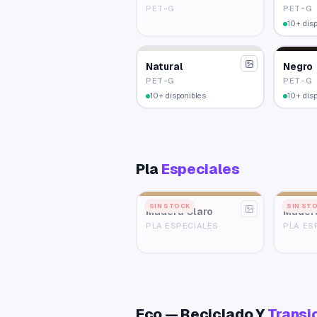
PET-G
PET-G
10+ dis
Natural
Negro
PET-G
PET-G
10+ disponibles
10+ dis
Pla
Especiales
SIN STOCK
SIN ST
Madera Claro
Mader
PLA ESPECIALES
PLA ES
Eco — Reciclado Y
Transi