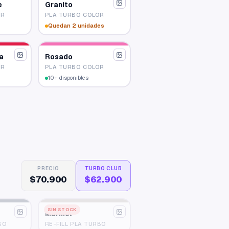
e
Granito
OR
PLA TURBO COLOR
Quedan 2 unidades
a
Rosado
OR
PLA TURBO COLOR
10+ disponibles
PRECIO
TURBO CLUB
$70.900
$62.900
SIN STOCK
Marmol
BO
RE-FILL PLA TURBO