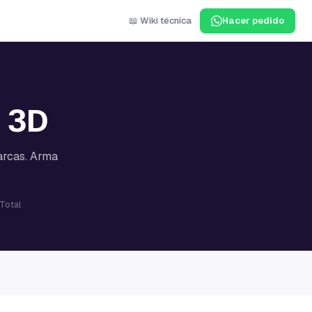
📖 Wiki técnica
Hacer pedido
s 3D
marcas. Arma
 Total