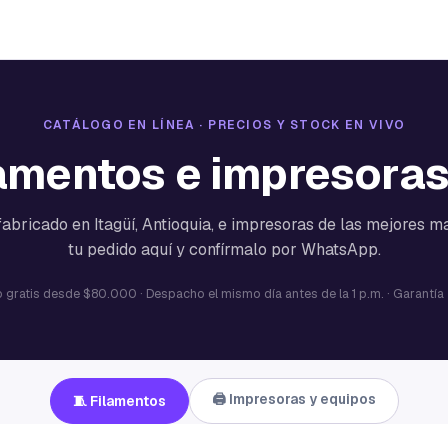
CATÁLOGO EN LÍNEA · PRECIOS Y STOCK EN VIVO
amentos e impresora
abricado en Itagüí, Antioquia, e impresoras de las mejores 
tu pedido aquí y confírmalo por WhatsApp.
 gratis desde $80.000 · Despacho el mismo día antes de la 1 p.m. · Garantía
🖨️ Impresoras y equipos
🧵 Filamentos