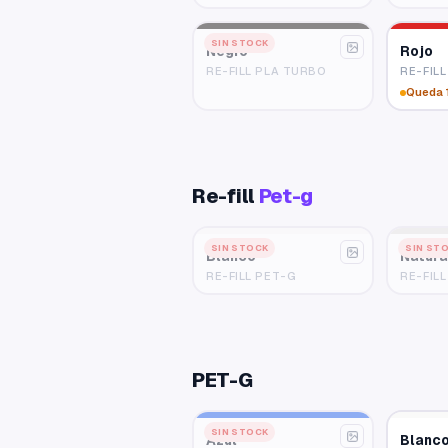
SIN STOCK
Negro
Rojo
RE-FILL PLA TURBO
RE-FIL
Queda 
Re-fill
Pet-g
SIN STOCK
SIN ST
Blanco
Natura
RE-FILL PET-G
RE-FIL
PET-G
SIN STOCK
Azul
Blanc