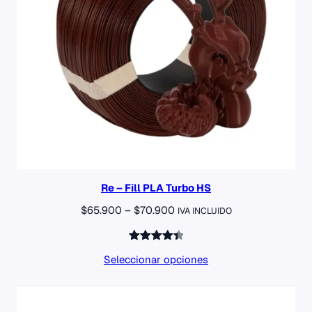
Re – Fill PLA Turbo HS
Rango
$
65.900
–
$
70.900
IVA INCLUIDO
de
precios:
Valorado
2
desde
Seleccionar opciones
con
4.50
$65.900
de 5 en
hasta
base a
$70.900