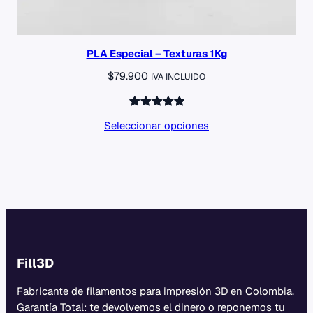
PLA Especial – Texturas 1Kg
$
79.900
IVA INCLUIDO
Valorado
2
Seleccionar opciones
con
5.00
de 5 en
base a
valoraciones
de
clientes
Fill3D
Fabricante de filamentos para impresión 3D en Colombia.
Garantía Total: te devolvemos el dinero o reponemos tu