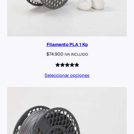
Filamento PLA 1 Kg
$
74.900
IVA INCLUIDO
Valorado
5
Seleccionar opciones
con
5.00
de 5 en
base a
valoraciones
de
clientes