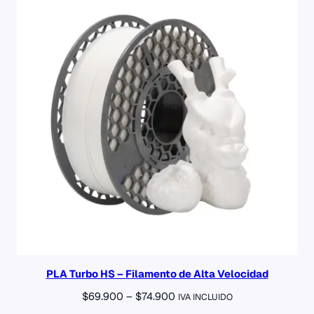
valoraciones
de
clientes
PLA Turbo HS – Filamento de Alta Velocidad
Rango
$
69.900
–
$
74.900
IVA INCLUIDO
de