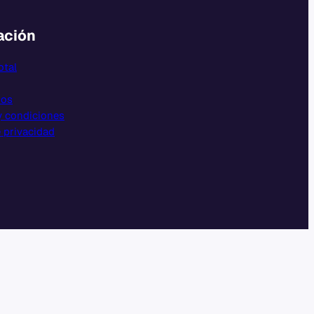
ación
otal
nos
y condiciones
e privacidad