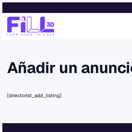
Saltar
al
contenido
Añadir un anunci
[directorist_add_listing]